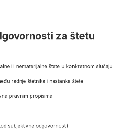
dgovornosti za štetu
alne ili nematerijalne štete u konkretnom slučaju
među radnje štetnika i nastanka štete
tivna pravnim propisima
(kod subjektivne odgovornosti)