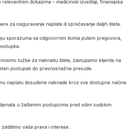
 relevantnim dokazima – medicinski izveštaji, finansijska
e za osiguravanje naplate ili sprečavanje daljih šteta.
nju sporazuma sa odgovornim licima putem pregovora,
postupka.
nosimo tužbe za naknadu štete, zastupamo klijente na
letan postupak do pravnosnažne presude.
nu naplatu dosuđene naknade kroz sve dostupne načine
klijenata u žalbenim postupcima pred višim sudskim
aštitimo vaša prava i interese.