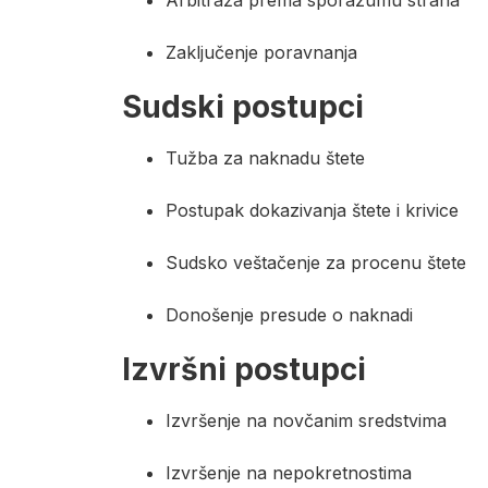
Arbitraža prema sporazumu strana
Zaključenje poravnanja
Sudski postupci
Tužba za naknadu štete
Postupak dokazivanja štete i krivice
Sudsko veštačenje za procenu štete
Donošenje presude o naknadi
Izvršni postupci
Izvršenje na novčanim sredstvima
Izvršenje na nepokretnostima