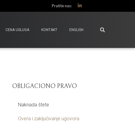
Pratite nas:
CENA USLUGA
KONTAKT
ENGLISH
OBLIGACIONO PRAVO
Naknada štete
Overa i zaključivanje ugovora