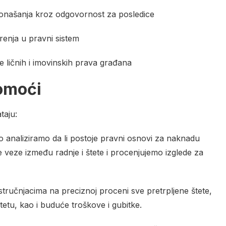
onašanja kroz odgovornost za posledice
renja u pravni sistem
e ličnih i imovinskih prava građana
omoći
taju:
no analiziramo da li postoje pravni osnovi za naknadu
veze između radnje i štete i procenjujemo izglede za
tručnjacima na preciznoj proceni sve pretrpljene štete,
štetu, kao i buduće troškove i gubitke.