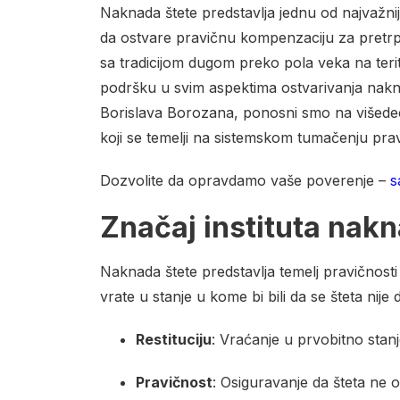
Naknada štete predstavlja jednu od najvažn
da ostvare pravičnu kompenzaciju za pretrp
sa tradicijom dugom preko pola veka na terit
podršku u svim aspektima ostvarivanja nakn
Borislava Borozana, ponosni smo na višedece
koji se temelji na sistemskom tumačenju prav
Dozvolite da opravdamo vaše poverenje –
s
Značaj instituta nakn
Naknada štete predstavlja temelj pravičnos
vrate u stanje u kome bi bili da se šteta nije
Restituciju
: Vraćanje u prvobitno stan
Pravičnost
: Osiguravanje da šteta ne 