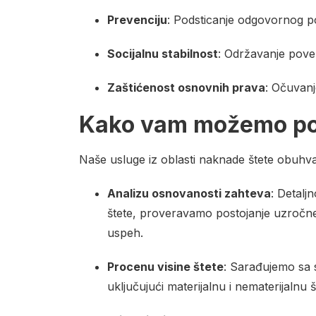
Prevenciju
: Podsticanje odgovornog p
Socijalnu stabilnost
: Održavanje pove
Zaštićenost osnovnih prava
: Očuvanj
Kako vam možemo p
Naše usluge iz oblasti naknade štete obuhva
Analizu osnovanosti zahteva
: Detalj
štete, proveravamo postojanje uzročne 
uspeh.
Procenu visine štete
: Sarađujemo sa s
uključujući materijalnu i nematerijalnu 