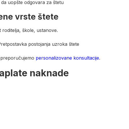
a da uopšte odgovara za štetu
ene vrste štete
roditelja, škole, ustanove.
Pretpostavka postojanja uzroka štete
je, preporučujemo
personalizovane konsultacije
.
naplate naknade