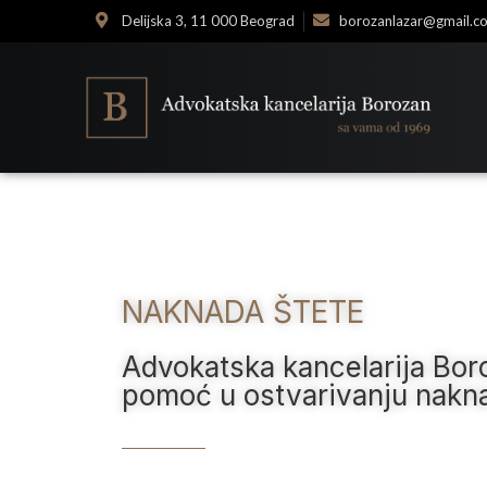
Delijska 3, 11 000 Beograd
borozanlazar@gmail.c
NAKNADA ŠTETE
Advokatska kancelarija Bor
pomoć u ostvarivanju nakn