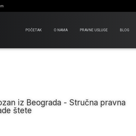
om
POČETAK
O NAMA
PRAVNE USLUGE
BLOG
ozan iz Beograda - Stručna pravna
ade štete