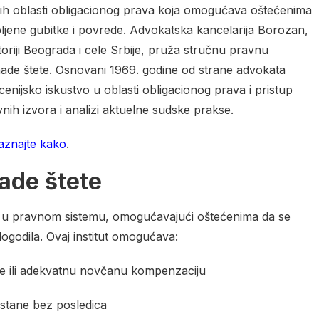
ijih oblasti obligacionog prava koja omogućava oštećenima
ljene gubitke i povrede. Advokatska kancelarija Borozan,
oriji Beograda i cele Srbije, pruža stručnu pravnu
ade štete. Osnovani 1969. godine od strane advokata
nijsko iskustvo u oblasti obligacionog prava i pristup
nih izvora i analizi aktuelne sudske prakse.
aznajte kako
.
ade štete
ti u pravnom sistemu, omogućavajući oštećenima da se
 dogodila. Ovaj institut omogućava:
je ili adekvatnu novčanu kompenzaciju
ostane bez posledica