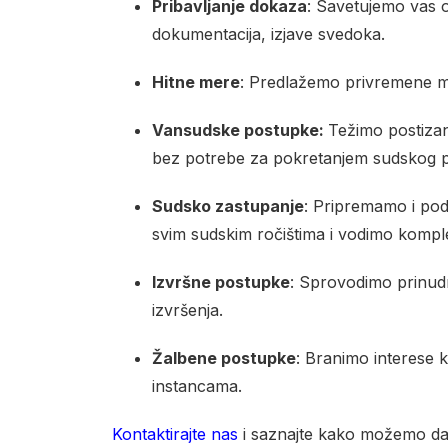
Pribavljanje dokaza
: Savetujemo vas o
dokumentacija, izjave svedoka.
Hitne mere
: Predlažemo privremene mer
Vansudske postupke:
Težimo postiza
bez potrebe za pokretanjem sudskog 
Sudsko zastupanje
: Pripremamo i pod
svim sudskim ročištima i vodimo komp
Izvršne postupke
: Sprovodimo prinud
izvršenja.
Žalbene postupke
: Branimo interese 
instancama.
Kontaktirajte nas
i saznajte kako možemo da z