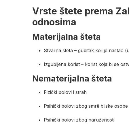
Vrste štete prema Za
odnosima
Materijalna šteta
Stvarna šteta – gubitak koji je nastao 
Izgubljena korist – korist koja bi se ostv
Nematerijalna šteta
Fizički bolovi i strah
Psihički bolovi zbog smrti bliske osobe
Psihički bolovi zbog naruženosti