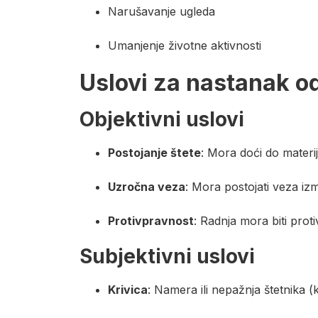
Narušavanje ugleda
Umanjenje životne aktivnosti
Uslovi za nastanak o
Objektivni uslovi
Postojanje štete
: Mora doći do materij
Uzročna veza
: Mora postojati veza iz
Protivpravnost
: Radnja mora biti pro
Subjektivni uslovi
Krivica
: Namera ili nepažnja štetnika 