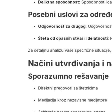
Deliktna sposobnost
: Sposobnost lic
Posebni uslovi za određ
Odgovornost za drugog:
Odgovornost 
Šteta od opasnih stvari i delatnosti
: 
Za detaljnu analizu vaše specifične situaci
Načini utvrđivanja i 
Sporazumno rešavanje
Direktni pregovori sa štetnicima
Medijacija kroz nezavisne medijatore